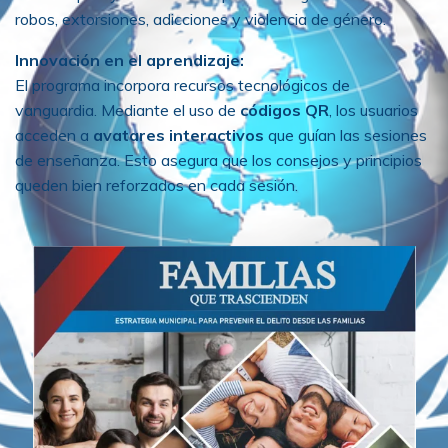
robos, extorsiones, adicciones y violencia de género.
Innovación en el aprendizaje:
El programa incorpora recursos tecnológicos de
vanguardia. Mediante el uso de
códigos QR
, los usuarios
acceden a
avatares interactivos
que guían las sesiones
de enseñanza. Esto asegura que los consejos y principios
queden bien reforzados en cada sesión.