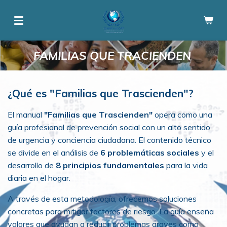
Ir
al
contenido
principal
FAMILIAS QUE TRACIENDEN
¿Qué es "Familias que Trascienden"?
El manual
"Familias que Trascienden"
opera como una
guía profesional de prevención social con un alto sentido
de urgencia y conciencia ciudadana. El contenido técnico
se divide en el análisis de
6 problemáticas sociales
y el
desarrollo de
8 principios fundamentales
para la vida
diaria en el hogar.
A través de esta metodología, ofrecemos soluciones
concretas para mitigar factores de riesgo. La guía enseña
valores que ayudan a reducir problemas graves como